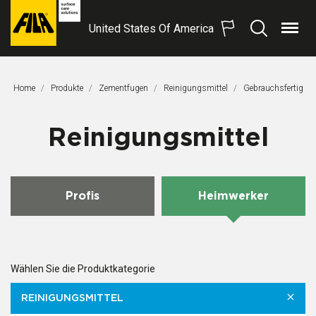
United States Of America
Menü
Suchen
FILA
Solutions
S.p.A.
Home
Produkte
Zementfugen
Reinigungsmittel
Aktuelle Seite:
Gebrauchsfertig
SB
Reinigungsmittel
Profis
Heimwerker
Wählen Sie die Produktkategorie
REINIGUNGSMITTEL