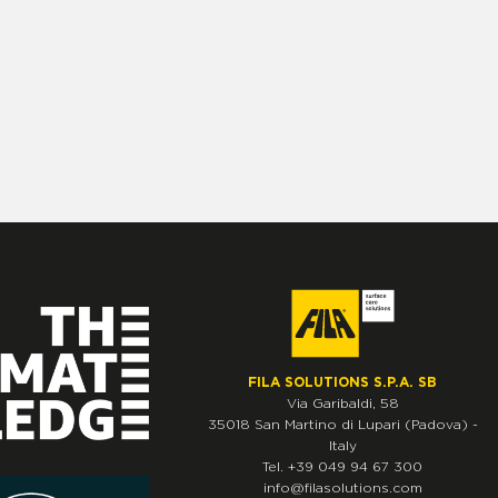
FILA SOLUTIONS S.P.A. SB
Via Garibaldi, 58
35018
San Martino di Lupari
(Padova)
-
Italy
Tel.
+39 049 94 67 300
info@filasolutions.com