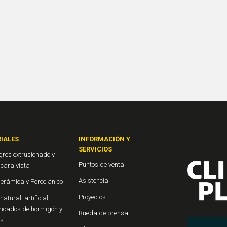
IALES
INFORMACIÓN Y
SERVICIOS
gres extrusionado y
Puntos de venta
o cara vista
Asistencia
Cerámica y Porcelánico
Proyectos
natural, artificial,
ricados de hormigón y
Rueda de prensa
os