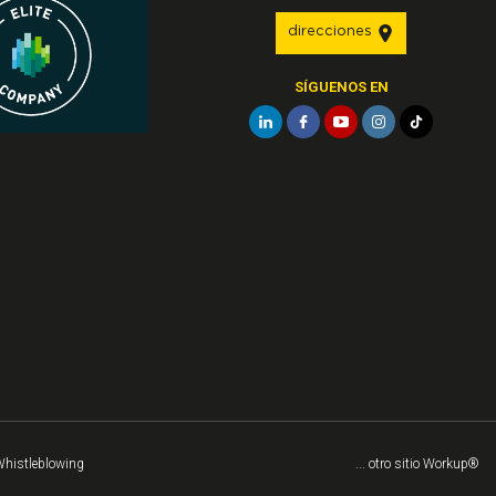
direcciones
SÍGUENOS EN
histleblowing
... otro sitio Workup®