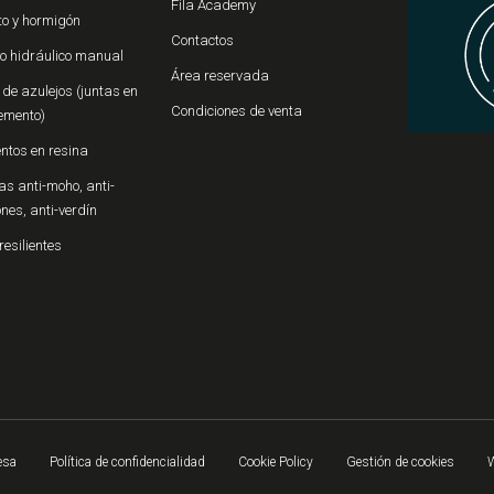
Fila Academy
o y hormigón
Contactos
o hidráulico manual
Área reservada
de azulejos (juntas en
Condiciones de venta
emento)
ntos en resina
s anti-moho, anti-
iones, anti-verdín
resilientes
esa
Política de confidencialidad
Cookie Policy
Gestión de cookies
W