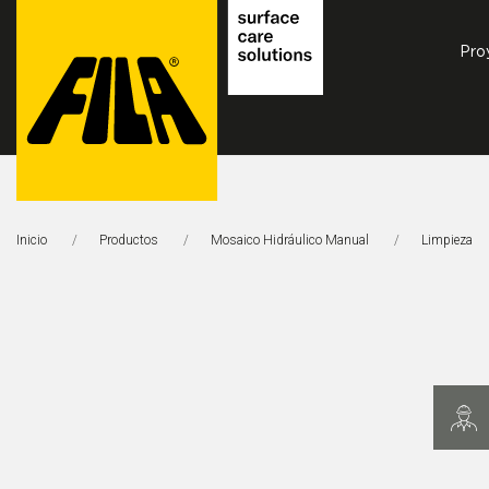
Pro
FILA
Solutions
Inicio
Productos
Mosaico Hidráulico Manual
Limpieza
S.p.A.
SB