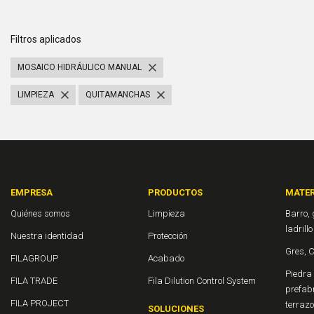
Filtros aplicados
MOSAICO HIDRÁULICO MANUAL
LIMPIEZA
QUITAMANCHAS
EMPRESA
PRODUCTOS
MATER
Quiénes somos
Limpieza
Barro, 
ladrill
Nuestra identidad
Protección
Gres, 
FILAGROUP
Acabado
Piedra 
FILA TRADE
Fila Dilution Control System
prefab
FILA PROJECT
terraz
SOLUCIONES