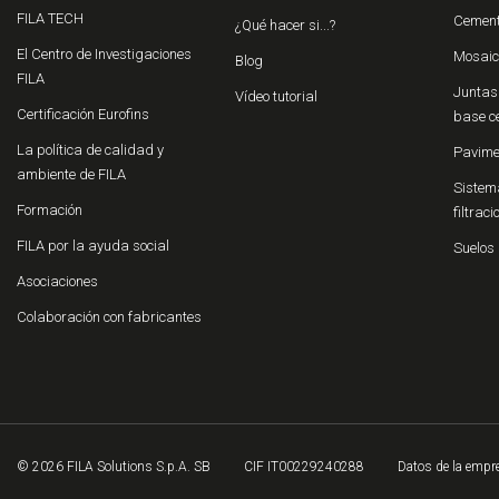
FILA TECH
Cement
¿Qué hacer si...?
El Centro de Investigaciones
Mosaic
Blog
FILA
Juntas 
Vídeo tutorial
Certificación Eurofins
base c
La política de calidad y
Pavime
ambiente de FILA
Sistema
Formación
filtrac
FILA por la ayuda social
Suelos 
Asociaciones
Colaboración con fabricantes
© 2026 FILA Solutions S.p.A. SB
CIF IT00229240288
Datos de la empr