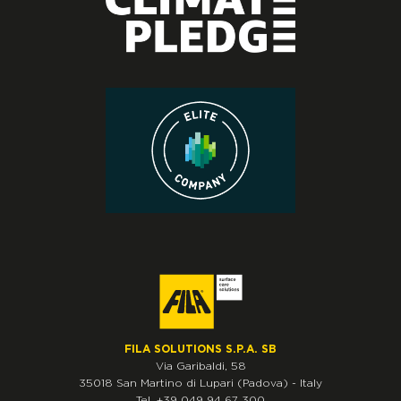
FILA SOLUTIONS S.P.A. SB
Via Garibaldi, 58
35018
San Martino di Lupari
(Padova)
-
Italy
Tel.
+39 049 94 67 300