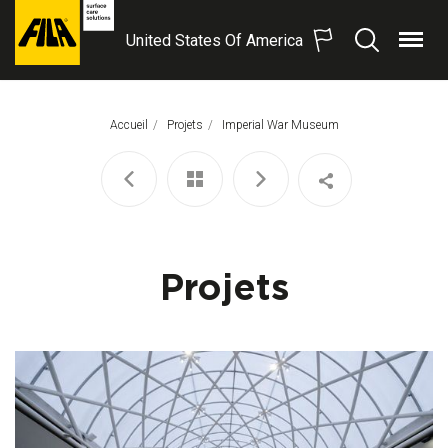
United States Of America
Menu
Recherche
FILA
Solutions
S.p.A.
Accueil
Projets
Page Actuelle:
Imperial War Museum
SB
Projets