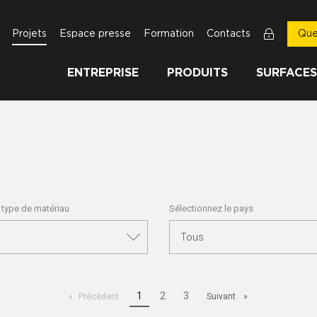
Projets
Espace presse
Formation
Contacts
Que
ENTREPRISE
PRODUITS
SURFACES
 type de matériau
Sélectionnez le pays
Page
1
2
3
Précédent
Suivant
actuelle :