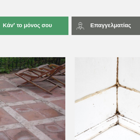
Κάν' το μόνος σου
Επαγγελματίας
ΦΥΣΙΚΉ ΠΈΤΡΑ
O, KLINKER ΚΑΙ ΤΟΎΒΛΟ
ΠΟΡΣΕΛΑΝΆΤΑ ΚΑΙ ΚΕΡΑΜΙΚΆ