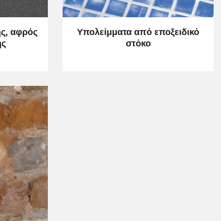
ης, αφρός
Υπολείμματα από εποξειδικό
ης
στόκο
ΟΎΒΛΟ