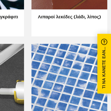
 γκράφιτι
Λιπαροί λεκέδες (λάδι, λίπος)
 ΠΛΑΚΊΔΙΑ
ΠΟΡΣΕΛΑΝΆΤΑ ΚΑΙ ΚΕΡΑΜΙΚΆ ΠΛΑΚΊΔΙΑ
ΓΥΆΛΙΝΟ ΜΩΣΑΪΚΌ
ΤΙ ΝΑ ΚΆΝΕΤΕ ΕΆΝ...