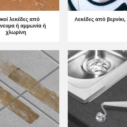
ΦΥΣΙΚΉ ΠΈΤΡΑ
κοί λεκέδες από
Λεκέδες από βερνίκι,
ΦΥΣΙΚΉ ΠΈΤΡΑ
ΠΟΡΣΕΛΑΝΆΤΑ ΚΑΙ ΚΕΡΑΜΙΚΆ
νευμα ή αμμωνία ή
χλωρίνη
O, KLINKER ΚΑΙ ΤΟΎΒΛΟ
ΓΥΑΛΊ
ΆΤΑ ΚΑΙ ΚΕΡΑΜΙΚΆ ΠΛΑΚΊΔΙΑ
ΜΈΤΑΛΛΟ, ΑΤΣΆΛΙ