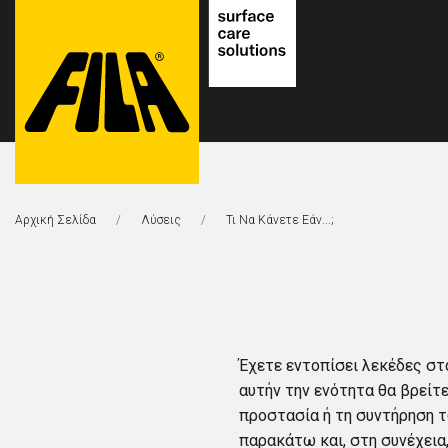
FILA
Solutions
Αρχική Σελίδα
Λύσεις
Αυτή Η Σελίδα:
Τι Να Κάνετε Εάν...;
S.p.A.
SB
Έχετε εντοπίσει λεκέδες στ
αυτήν την ενότητα θα βρείτ
προστασία ή τη συντήρηση τ
παρακάτω και, στη συνέχεια,