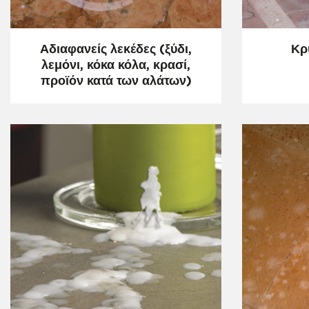
Αδιαφανείς λεκέδες (ξύδι,
Κρ
ΦΥΣΙΚΉ ΠΈΤΡΑ
λεμόνι, κόκα κόλα, κρασί,
προϊόν κατά των αλάτων)
COTTO, KLINKER ΚΑΙ ΤΟΎΒΛΟ
ΠΟΡΣΕΛΑΝΆΤΑ ΚΑΙ ΚΕΡΑΜΙΚΆ ΠΛΑΚΊΔΙΑ
COTT