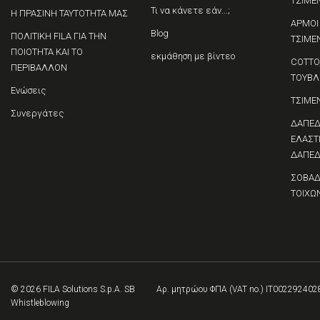
ΤΣΙΜΕ
Τι να κάνετε εάν...;
Η ΠΡΑΣΙΝΗ ΤΑΥΤΟΤΗΤΑ ΜΑΣ
ΑΡΜΟΙ
Blog
ΠΟΛΙΤΙΚΗ FILA ΓΙΑ ΤΗΝ
ΤΣΙΜΕ
ΠΟΙΟΤΗΤΑ ΚΑΙ ΤΟ
εκμάθηση με βίντεο
COTTO,
ΠΕΡΙΒΑΛΛΟΝ
ΤΟΥΒΛ
Ενώσεις
ΤΣΙΜΕ
Συνεργάτες
ΔΑΠΕΔ
ΕΛΑΣΤ
ΔΑΠΕΔ
ΣΟΒΑΔ
ΤΟΙΧΩ
© 2026 FILA Solutions S.p.A. SB
Αρ. μητρώου ΦΠΑ (VAT no.) IT002292402
Whistleblowing