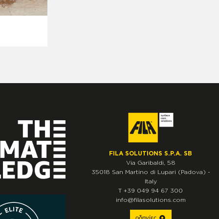
FILA SOLUTIONS S.P.A. SB
Via Garibaldi, 58
35018
San Martino di Lupari
(Padova)
-
Italy
T
+39 049 94 67 300
info@filasolutions.com
οδηγίες