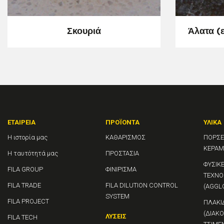
Σκουριά
Άλατα (ε
ΕΤΑΙΡΕΊΑ
ΠΡΟΪΌΝΤΑ
ΥΛΙΚΆ
Η ιστορία μας
ΚΑΘΑΡΙΣΜΟΣ
ΠΟΡΣΕ
ΚΕΡΑΜ
Η ταυτότητά μας
ΠΡΟΣΤΑΣΙΑ
ΦΥΣΙΚΕ
FILA GROUP
ΦΙΝΙΡΙΣΜΑ
ΤΕΧΝΟ
FILA TRADE
FILA DILUTION CONTROL
(AGGL
SYSTEM
FILA PROJECT
ΠΛΑΚΙ
(ΔΙΑΚ
ΛΎΣΕΙΣ
FILA TECH