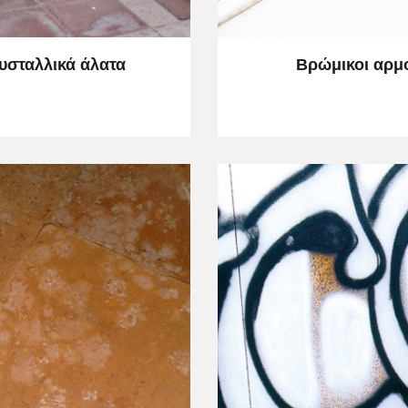
ΦΥΣΙΚΉ ΠΈΤΡΑ
υσταλλικά άλατα
Βρώμικοι αρμ
COTTO, KLINKER ΚΑΙ Τ
ΦΥΣΙΚΉ ΠΈΤΡΑ
ΠΟΡΣΕΛΑΝΆΤΑ ΚΑΙ ΚΕΡΑΜΙΚΆ
O, KLINKER ΚΑΙ ΤΟΎΒΛΟ
ΤΣΙΜΈΝΤΟ ΚΑΙ ΣΟΒΆ