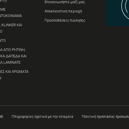
ΝΤΟ)
Επικοινωνήστε μαζί μας
 ΜΕ
Αποκλειστική περιοχή
ΝΤΟΚΟΝΙΑΜΑ
Προϋποθέσεις πώλησης
 KLINKER ΚΑΙ
Ο
ΝΤΟ
Α ΑΠΟ ΡΗΤΙΝΗ,
ΙΚΑ ΔΑΠΕΔΑ ΚΑΙ
Α LAMINATE
ΕΣ ΚΑΙ ΧΡΩΜΑΤΑ
Ν
88
Πληροφορίες σχετικά με την εταιρεία
Πολιτική προστασίας προσω