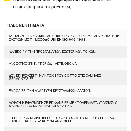
ατμοσφαιρικοί παράγοντες.
ΠΛΕΟΝΕΚΤΉΜΑΤΑ
ΑΝΤΙΑΠΟΘΕΤΙΚΌΣ ΦΡΑΓΜΌΣ ΠΡΟΣΤΑΣΊΑΣ ΠΙΣΤΟΠΟΙΗΜΈΝΟΣ ΚΑΤΌΠΙΝ
ΕΛΈΓΧΩΝ ΜΕ ΤΗ ΜΈΘΟΔΟ UNI EN ISO 846: 1999.
ΙΔΑΝΙΚΌ ΓΙΑ ΤΗΝ ΠΡΟΣΤΑΣΊΑ ΤΩΝ ΕΞΩΤΕΡΙΚΏΝ ΤΟΊΧΩΝ.
ΑΝΘΕΚΤΙΚΌ ΣΤΗΝ ΥΠΕΡΙΏΔΗ ΑΚΤΙΝΟΒΟΛΊΑ.
ΔΕΝ ΕΠΗΡΕΆΖΕΙ ΤΗΝ ΑΝΤΟΧΉ ΤΟΥ COTTO ΣΤΙΣ ΧΑΜΗΛΈΣ
ΘΕΡΜΟΚΡΑΣΊΕΣ.
ΕΜΠΟΔΊΖΕΙ ΤΗΝ ΑΝΆΠΤΥΞΗ ΚΡΥΣΤΑΛΛΙΚΏΝ ΑΛΆΤΩΝ.
ΔΥΝΑΤΉ Η ΕΦΑΡΜΟΓΉ ΣΕ ΕΠΙΦΆΝΕΙΕΣ ΜΕ ΥΠΟΛΕΊΜΜΑΤΑ ΥΓΡΑΣΊΑΣ: Ο
ΧΡΌΝΟΣ ΕΡΓΑΣΊΑΣ ΜΕΙΏΝΕΤΑΙ ΔΡΑΣΤΙΚΆ.
Η ΕΠΕΞΕΡΓΑΣΊΑ ΔΙΑΤΗΡΕΊ ΣΕ ΠΟΣΟΣΤΌ 90% ΤΟ ΜΈΓΙΣΤΟ ΕΠΊΠΕΔΟ
ΙΚΑΝΌΤΗΤΑΣ ΤΟΥ ΥΛΙΚΟΎ ΝΑ ΑΝΑΠΝΈΕΙ.