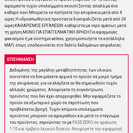
αφαιρέστε τυχόν υπολείμματα σκουπίζοντας απαλά με ένα
καθαρό πανί.Μπορείτε να πατήσετε την επιφάνεια μετά από 4
ώρες.Η υδροαπωθητική προστασία διασφαλίζεται μετά από 24
ώρεςΚΑΘΑΡΙΣΜΟΣ ΕΡΓΑΛΕΙΩΝ: καθαρίστε με νερό αμέσως μετά
τη χρήση.ΜΟΝΟ ΓΙΑ ΕΠΑΓΓΕΛΜΑΤΙΚΗ ΧΡΗΣΗ:Για εφαρμογές
ψεκασμού ή με σύστημα airless, χρησιμοποιήστε τα κατάλληλα
ΜΑΠ, όπως υποδεικνύεται στο δελτίο δεδομένων ασφαλείας.
ΕΠΙΣΉΜΑΝΣΗ
Δεδομένης της μεγάλης μεταβλητότητας των υλικών,
συνιστάτε να δοκιμάσετε αρχικά το προϊόν σε μικρό τμήμα
της επιφάνειας για να ελέγξετε αν θα σημειωθούν τυχόν
αλλαγές χρώματος. Αποφύγετε τη συγκέντρωση
προϊόντος που δεν έχει απορροφηθεί. Μην εφαρμόζετε το
προϊόν σε εξωτερικό χώρο σε περίπτωση που
προβλέπεται βροχή. Τυχόν επίμονα υπολείμματα
προϊόντος μπορούν να αφαιρεθούν και μετά το στέγνωμα
του προϊόντος, περνώντας το με
FASEZERO σε αραίωση
1:10 και τριβείο λευκού δίσκου. Αποφύγετε την εφαρμογή