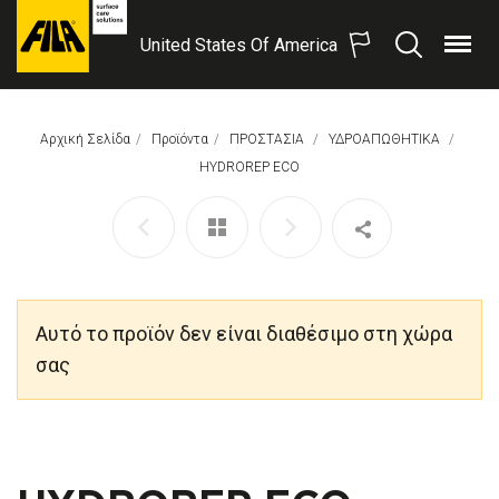
United States Of America
Μενού
Αναζήτηση
FILA
Solutions
S.p.A.
Αρχική Σελίδα
Προϊόντα
ΠΡΟΣΤΑΣΙΑ
ΥΔΡΟΑΠΩΘΗΤΙΚΑ
SB
Αυτή Η Σελίδα:
HYDROREP ECO
Αυτό το προϊόν δεν είναι διαθέσιμο στη χώρα
σας