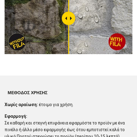
ΜΈΘΟΔΟΣ ΧΡΉΣΗΣ
Χωρίς αραίωση:
έτοιμο για χρήση.
Εφαρμογή:
Σε καθαρή και στεγνή επιφάνεια εφαρμόστε το προϊόν με ένα
πινέλο ή άλλο μέσο εφαρμογής έως ότου εμποτιστεί καλά το
υλικό.Προτού στεγνώσει το προϊόν (περίπου 10-15 λεπτά),