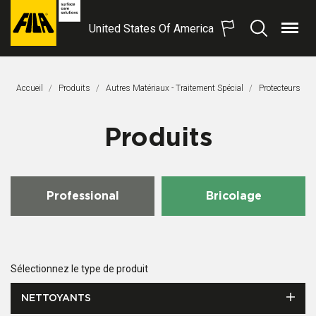
United States Of America
Menu
Recherche
FILA
Solutions
S.p.A.
Accueil
Produits
Autres Matériaux - Traitement Spécial
Page Actuelle:
Protecteurs
SB
Produits
Professional
Bricolage
Sélectionnez le type de produit
NETTOYANTS