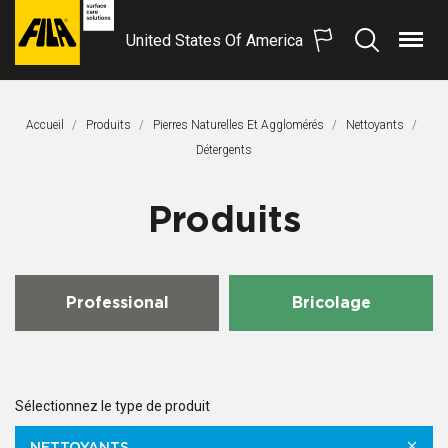
United States Of America
Menu
Recherche
FILA
Solutions
S.p.A.
Accueil
Produits
Pierres Naturelles Et Agglomérés
Nettoyants
SB
Page Actuelle:
Détergents
Produits
Professional
Bricolage
Sélectionnez le type de produit