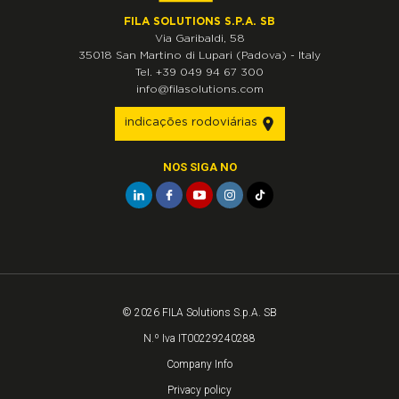
FILA SOLUTIONS S.P.A. SB
Via Garibaldi, 58
35018
San Martino di Lupari
(Padova)
-
Italy
Tel.
+39 049 94 67 300
info@filasolutions.com
indicações rodoviárias
NOS SIGA NO
© 2026 FILA Solutions S.p.A. SB
N.º Iva IT00229240288
Company Info
Privacy policy