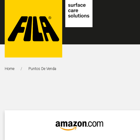
FILA
Solutions
Home
Página Atual:
Puntos De Venda
S.p.A.
SB