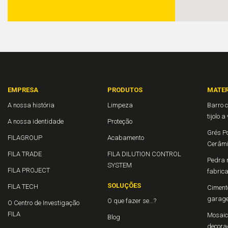
EMPRESA
PRODUTOS
MATER
A nossa história
Limpeza
Barro c
tijolo a
A nossa identidade
Proteção
Grés Po
FILAGROUP
Acabamento
Cerâm
FILA TRADE
FILA DILUTION CONTROL
Pedra n
SYSTEM
FILA PROJECT
fabric
SOLUÇÕES
FILA TECH
Cimento
garage
O que fazer se...?
O Centro de Investigação
FILA
Mosaico
Blog
decora