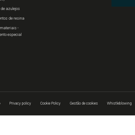
 de azulejos
ntos de resina
materiais -
ento especial
o
Privacy policy
Cookie Policy
Gestão de cookies
Whistleblowing