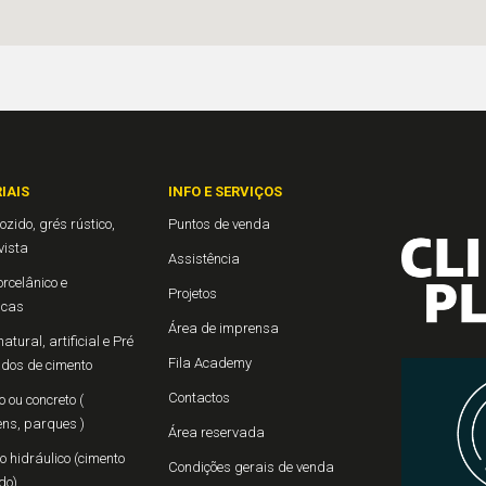
IAIS
INFO E SERVIÇOS
ozido, grés rústico,
Puntos de venda
 vista
Assistência
rcelânico e
Projetos
icas
Área de imprensa
atural, artificial e Pré
Fila Academy
ados de cimento
Contactos
 ou concreto (
ns, parques )
Área reservada
 hidráulico (cimento
Condições gerais de venda
do)