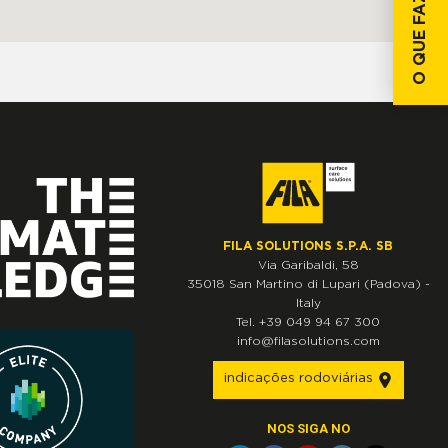
O QUE FAZER SE...
FILA SOLUTIONS S.P.A. SB
Via Garibaldi, 58
35018
San Martino di Lupari
(Padova)
-
Italy
Tel.
+39 049 94 67 300
info@filasolutions.com
indicações rodoviárias
NOS SIGA NO