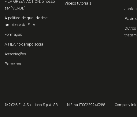
FILA GREEN ACTION: o nosso
Vídeos tutoriais
ser "VERDE"
Juntas
A política de qualidade e
Pavime
ambiente da FILA
Outros 
Formação
tratam
A FILA no campo social
Associações
Parceiros
© 2026 FILA Solutions S.p.A. SB
N.º Iva IT00229240288
Company Inf