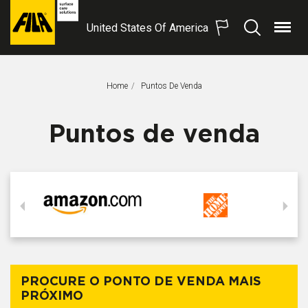
United States Of America
Menu
Procurar
FILA
Solutions
S.p.A.
Home
Página Atual:
Puntos De Venda
SB
Puntos de venda
PROCURE O PONTO DE VENDA MAIS
PRÓXIMO