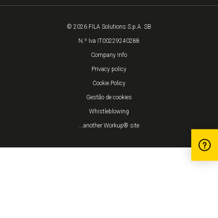
© 2026 FILA Solutions S.p.A. SB
N.º Iva IT00229240288
Company Info
Privacy policy
Cookie Policy
Gestão de cookies
Whistleblowing
...another Workup® site