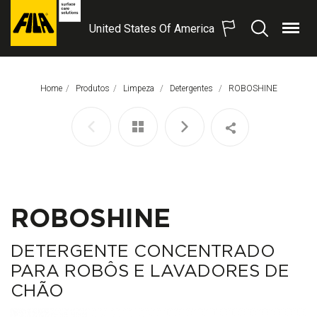
United States Of America
Menu
Procurar
FILA
Solutions
S.p.A.
Home
Produtos
Limpeza
Detergentes
Página Atual:
ROBOSHINE
SB
ROBOSHINE
DETERGENTE CONCENTRADO
PARA ROBÔS E LAVADORES DE
CHÃO