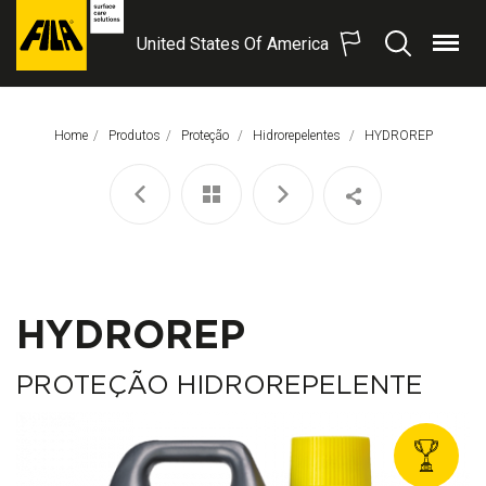
United States Of America
Menu
Procurar
FILA
Solutions
S.p.A.
Home
Produtos
Proteção
Hidrorepelentes
Página Atual:
HYDROREP
SB
HYDROREP
PROTEÇÃO HIDROREPELENTE