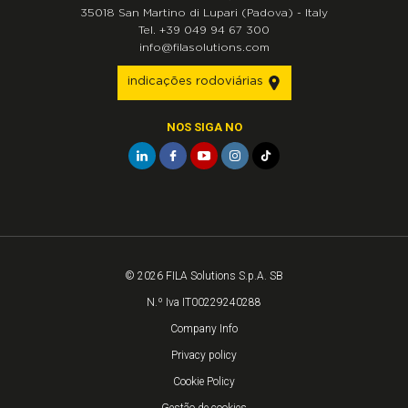
35018
San Martino di Lupari
(Padova)
-
Italy
Tel.
+39 049 94 67 300
info@filasolutions.com
indicações rodoviárias
NOS SIGA NO
© 2026 FILA Solutions S.p.A. SB
N.º Iva IT00229240288
Company Info
Privacy policy
Cookie Policy