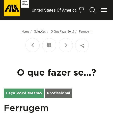
United States Of America
Menu
Procurar
FILA
Solutions
S.p.A.
Home
Soluções
O Que Fazer Se...?
Página Atual:
Ferrugem
SB
O que fazer se...?
Faça Você Mesmo
Profissional
Ferrugem