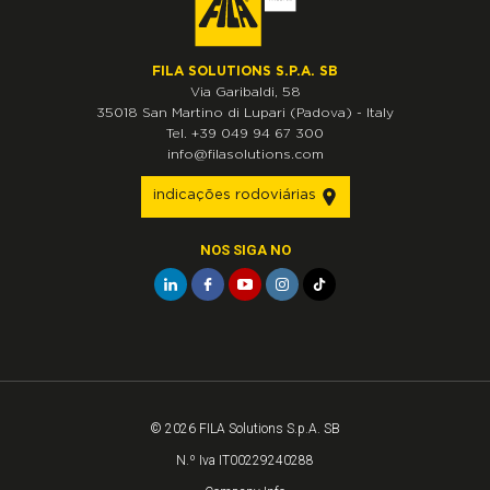
FILA SOLUTIONS S.P.A. SB
Via Garibaldi, 58
35018
San Martino di Lupari
(Padova)
-
Italy
Tel.
+39 049 94 67 300
info@filasolutions.com
indicações rodoviárias
NOS SIGA NO
© 2026 FILA Solutions S.p.A. SB
N.º Iva IT00229240288