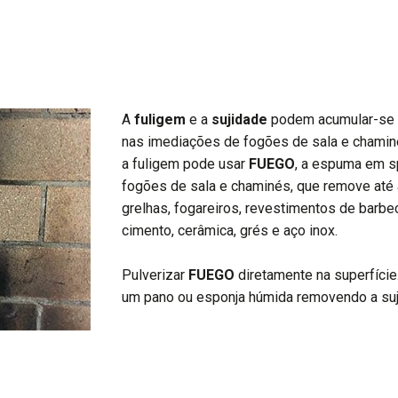
A
fuligem
e a
sujidade
podem acumular-se f
nas imediações de fogões de sala e chaminé
a fuligem pode usar
FUEGO
, a espuma em sp
fogões de sala e chaminés, que remove até 
grelhas, fogareiros, revestimentos de barbecu
cimento, cerâmica, grés e aço inox.
Pulverizar
FUEGO
diretamente na superfície
um pano ou esponja húmida removendo a suj