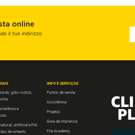
sta online
do il tuo indirizzo
IAIS
INFO E SERVIÇOS
ozido, grés rústico,
Puntos de venda
 vista
Assistência
rcelânico e
Projetos
icas
Área de imprensa
atural, artificial e Pré
Fila Academy
ados de cimento