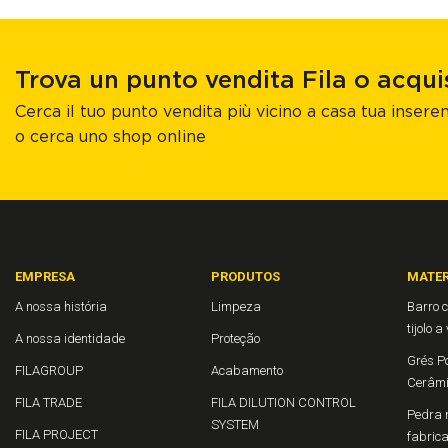
Trova un punto vendita Fila o acqui
Cerca il tuo punto vendita più vicino a casa tua inseren
o cerca uno shop online
EMPRESA
PRODUTOS
MATER
A nossa história
Limpeza
Barro c
tijolo a
A nossa identidade
Proteção
Grés Po
FILAGROUP
Acabamento
Cerâm
FILA TRADE
FILA DILUTION CONTROL
Pedra n
SYSTEM
FILA PROJECT
fabric