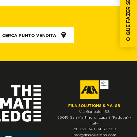
O QUE FAZER SE...
CERCA PUNTO VENDITA
FILA SOLUTIONS S.P.A. SB
Via Garibaldi, 58
35018
San Martino di Lupari
(Padova)
-
Italy
Tel.
+39 049 94 67 300
info@filasolutions.com