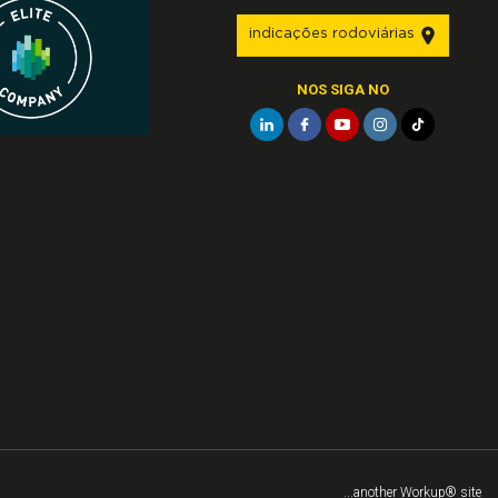
indicações rodoviárias
NOS SIGA NO
...another Workup® site