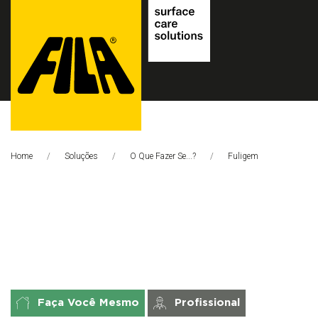
FILA
Solutions
Home
Soluções
O Que Fazer Se...?
Página Atual:
Fuligem
S.p.A.
SB
Faça Você Mesmo
Profissional