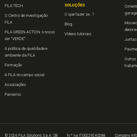
SOLUÇÕES
FILA TECH
Cimento
garage
O que fazer se...?
O Centro de Investigação
FILA
Mosaico
Blog
decora
FILA GREEN ACTION: o nosso
Vídeos tutoriais
ser "VERDE"
Juntas
A política de qualidade e
Pavime
ambiente da FILA
Outros 
Formação
tratam
A FILA no campo social
Associações
Parceiros
© 2026 FILA Solutions S.p.A. SB
N.º Iva IT00229240288
Company Inf