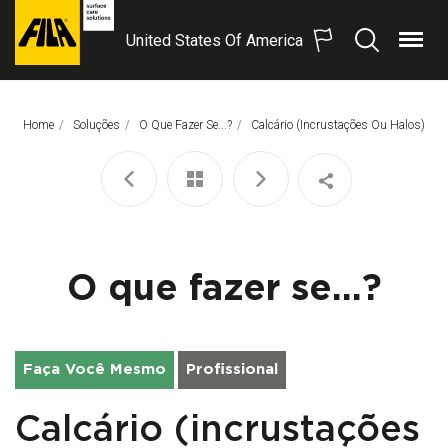
United States Of America
Menu
Procurar
FILA
Solutions
S.p.A.
Home
Soluções
O Que Fazer Se...?
Página Atual:
Calcário (incrustações Ou Halos)
SB
O que fazer se...?
Faça Você Mesmo
Profissional
Calcário (incrustações