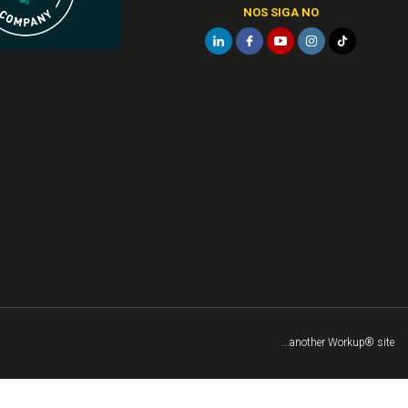
NOS SIGA NO
...another Workup® site