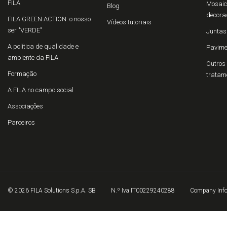
FILA
Mosaico
Blog
decora
FILA GREEN ACTION: o nosso
Vídeos tutoriais
ser "VERDE"
Juntas
A política de qualidade e
Pavime
ambiente da FILA
Outros 
Formação
tratam
A FILA no campo social
Associações
Parceiros
© 2026 FILA Solutions S.p.A. SB
N.º Iva IT00229240288
Company Inf