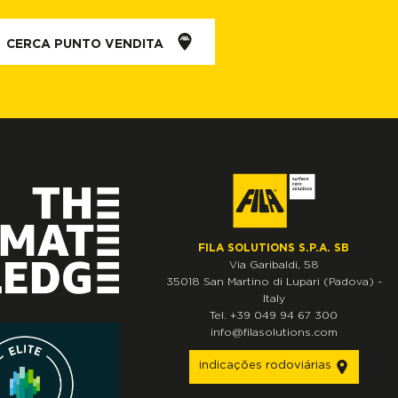
CERCA PUNTO VENDITA
FILA SOLUTIONS S.P.A. SB
Via Garibaldi, 58
35018
San Martino di Lupari
(Padova)
-
Italy
Tel.
+39 049 94 67 300
info@filasolutions.com
indicações rodoviárias