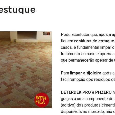
 estuque
Pode acontecer que, após a a
fiquem
resíduos de estuque
casos, é fundamental limpar o
tratamento sumário e apressad
que permanecerão apesar de 
Para
limpar a tijoleira
após a 
fácil remoção dos resíduos d
DETERDEK
PRO
e
PHZERO
n
graças a uma componente de 
(aditivo) dos produtos cimentí
disponíveis no mercado, não 