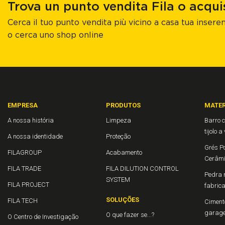
Trova un punto vendita Fila o acqui
Cerca il tuo punto vendita più vicino a casa tua inseren
o cerca uno shop online
EMPRESA
PRODUTOS
MATER
A nossa história
Limpeza
Barro c
tijolo a
A nossa identidade
Proteção
Grés Po
FILAGROUP
Acabamento
Cerâm
FILA TRADE
FILA DILUTION CONTROL
Pedra n
SYSTEM
FILA PROJECT
fabric
SOLUÇÕES
FILA TECH
Cimento
garage
O que fazer se...?
O Centro de Investigação