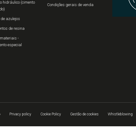
 hidráulico (cimento
Condições gerais de venda
do)
 de azulejos
ntos de resina
materiais -
ento especial
o
Privacy policy
Cookie Policy
Gestão de cookies
Whistleblowing