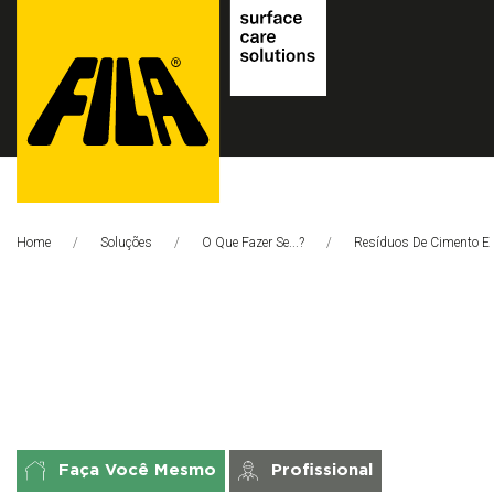
FILA
Solutions
Home
Soluções
O Que Fazer Se...?
Página Atual:
Resíduos De Cimento E
S.p.A.
SB
Faça Você Mesmo
Profissional