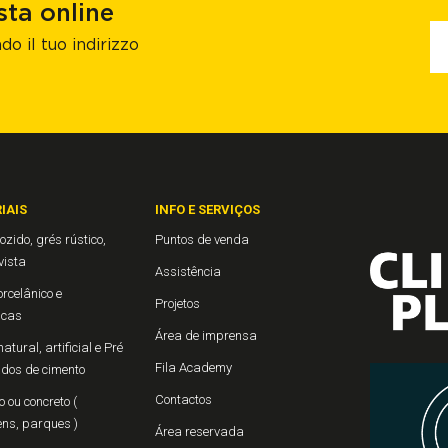
sta online
do il tuo indirizzo
IAIS
INFO E SERVIÇOS
ozido, grés rústico,
Puntos de venda
 vista
Assistência
rcelânico e
Projetos
icas
Área de imprensa
atural, artificial e Pré
Fila Academy
ados de cimento
Contactos
 ou concreto (
ns, parques )
Área reservada