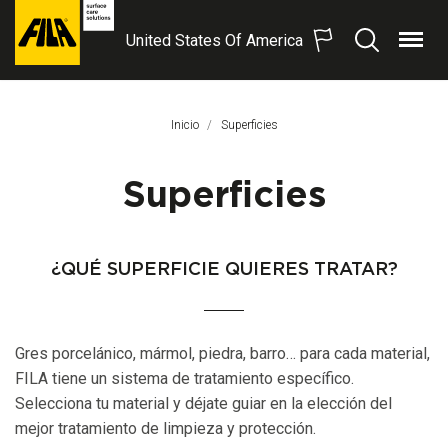
United States Of America
Menú
Buscar
FILA
Solutions
S.p.A.
Inicio
Página Actual:
Superficies
SB
Superficies
¿QUÉ SUPERFICIE QUIERES TRATAR?
Gres porcelánico, mármol, piedra, barro… para cada material,
FILA tiene un sistema de tratamiento específico.
Selecciona tu material y déjate guiar en la elección del
mejor tratamiento de limpieza y protección.