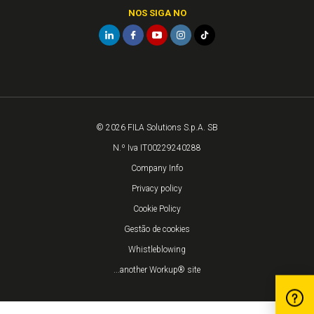
NOS SIGA NO
© 2026 FILA Solutions S.p.A. SB
N.º Iva IT00229240288
Company Info
Privacy policy
Cookie Policy
Gestão de cookies
Whistleblowing
...another Workup® site