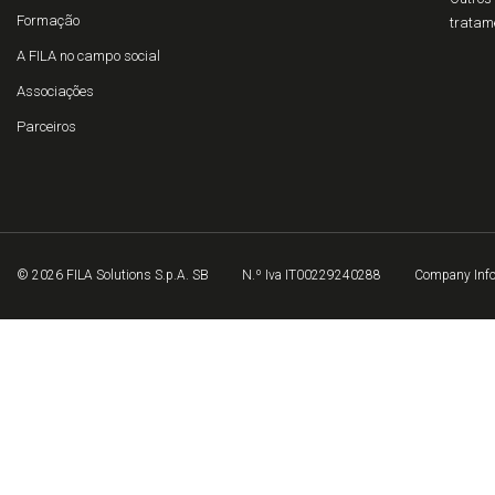
Formação
tratam
A FILA no campo social
Associações
Parceiros
© 2026 FILA Solutions S.p.A. SB
N.º Iva IT00229240288
Company Inf