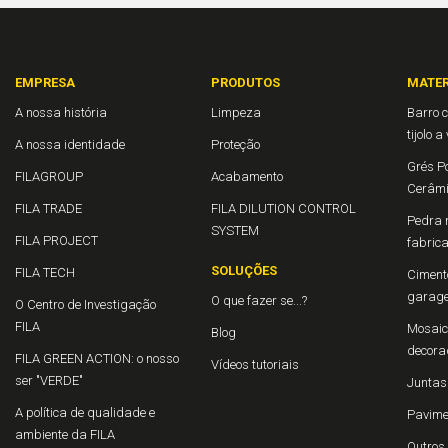
EMPRESA
PRODUTOS
MATER
A nossa história
Limpeza
Barro c
tijolo a
A nossa identidade
Proteção
Grés Po
FILAGROUP
Acabamento
Cerâm
FILA TRADE
FILA DILUTION CONTROL
Pedra n
SYSTEM
FILA PROJECT
fabric
SOLUÇÕES
FILA TECH
Cimento
garage
O que fazer se...?
O Centro de Investigação
FILA
Mosaico
Blog
decora
FILA GREEN ACTION: o nosso
Vídeos tutoriais
ser "VERDE"
Juntas
A política de qualidade e
Pavime
ambiente da FILA
Outros 