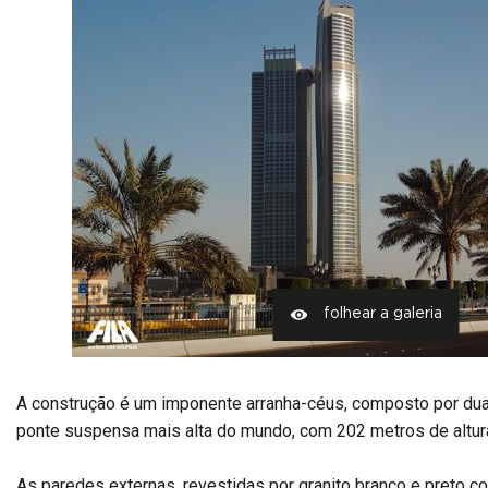
folhear a galeria
A construção é um imponente arranha-céus, composto por duas 
ponte suspensa mais alta do mundo, com 202 metros de altur
As paredes externas, revestidas por granito branco e preto 