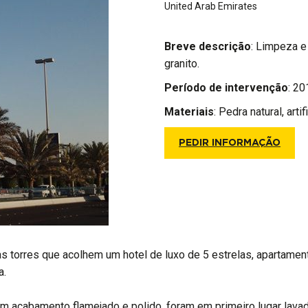
United Arab Emirates
Breve descrição
: Limpeza e
granito.
Período de intervenção
: 20
Materiais
:
Pedra natural, arti
PEDIR INFORMAÇÃO
torres que acolhem um hotel de luxo de 5 estrelas, apartamentos
a.
com acabamento flamejado e polido, foram em primeiro lugar lav