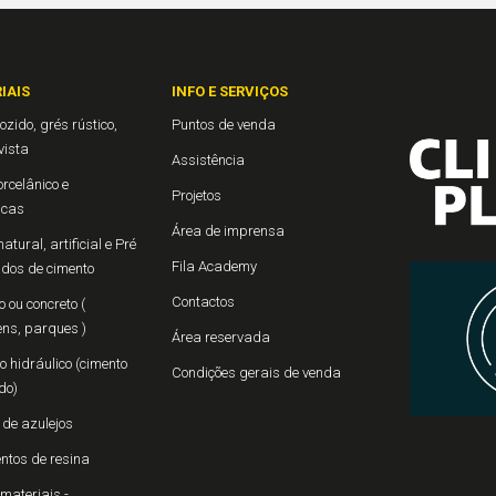
IAIS
INFO E SERVIÇOS
ozido, grés rústico,
Puntos de venda
 vista
Assistência
rcelânico e
Projetos
icas
Área de imprensa
atural, artificial e Pré
Fila Academy
ados de cimento
Contactos
 ou concreto (
ns, parques )
Área reservada
 hidráulico (cimento
Condições gerais de venda
do)
 de azulejos
ntos de resina
materiais -