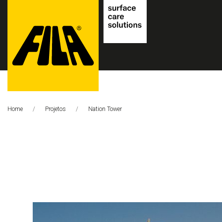
FILA
Solutions
Home
Projetos
Página Atual:
Nation Tower
S.p.A.
SB