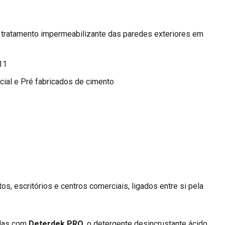
 tratamento impermeabilizante das paredes exteriores em
11
ficial e Pré fabricados de cimento
, escritórios e centros comerciais, ligados entre si pela
adas com
Deterdek PRO
, o detergente desincrustante ácido