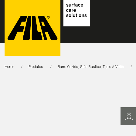
FILA
Solutions
Home
Produtos
Barro Cozido, Grés Rústico, Tijolo A Vista
S.p.A.
SB