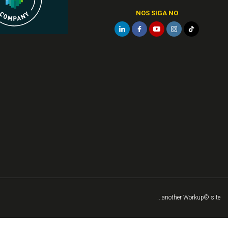
NOS SIGA NO
...another Workup® site