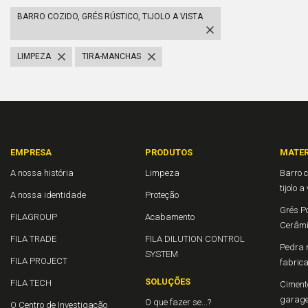
BARRO COZIDO, GRÉS RÚSTICO, TIJOLO A VISTA
LIMPEZA
TIRA-MANCHAS
EMPRESA
PRODUTOS
MATER
A nossa história
Limpeza
Barro c
tijolo a
A nossa identidade
Proteção
Grés Po
FILAGROUP
Acabamento
Cerâm
FILA TRADE
FILA DILUTION CONTROL
Pedra n
SYSTEM
FILA PROJECT
fabric
SOLUÇÕES
FILA TECH
Cimento
garage
O que fazer se...?
O Centro de Investigação