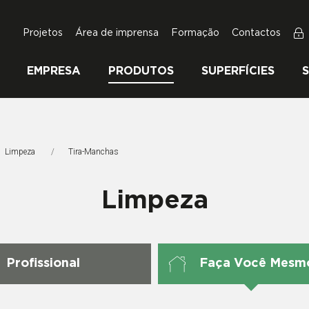
Projetos
Área de imprensa
Formação
Contactos
EMPRESA
PRODUTOS
SUPERFÍCIES
Limpeza
Página Atual:
Tira-Manchas
Limpeza
Profissional
Faça Você Mesm