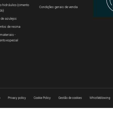
 hidráulico (cimento
Condições gerais de venda
do)
 de azulejos
ntos de resina
materiais -
ento especial
o
Privacy policy
Cookie Policy
Gestão de cookies
Whistleblowing