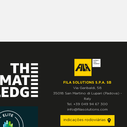
FILA SOLUTIONS S.P.A. SB
Via Garibaldi, 58
35018
San Martino di Lupari
(Padova)
-
Italy
Tel.
+39 049 94 67 300
info@filasolutions.com
indicações rodoviárias