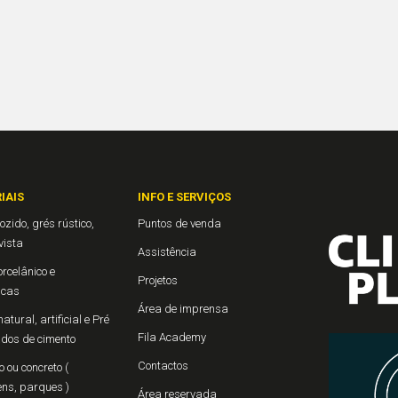
IAIS
INFO E SERVIÇOS
ozido, grés rústico,
Puntos de venda
 vista
Assistência
rcelânico e
Projetos
icas
Área de imprensa
atural, artificial e Pré
Fila Academy
ados de cimento
Contactos
 ou concreto (
ns, parques )
Área reservada