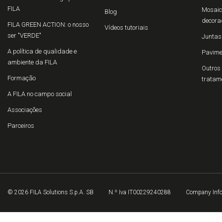
FILA
Mosaico
Blog
decora
FILA GREEN ACTION: o nosso
Vídeos tutoriais
ser "VERDE"
Juntas
A política de qualidade e
Pavime
ambiente da FILA
Outros 
Formação
tratam
A FILA no campo social
Associações
Parceiros
© 2026 FILA Solutions S.p.A. SB
N.º Iva IT00229240288
Company Inf