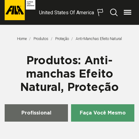
United States Of America
Menu
Procurar
FILA
Solutions
S.p.A.
Home
Produtos
Proteção
Página Atual:
Anti-Manchas Efeito Natural
SB
Produtos: Anti-
manchas Efeito
Natural, Proteção
Profissional
Faça Você Mesmo