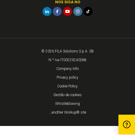
NOS SIGA NO
© 2026 FILA Solutions S.p.A. SB
N.º Iva IT00229240288
Company Info
Privacy policy
Cookie Policy
Gestão de cookies
Whistleblowing
...another Workup® site