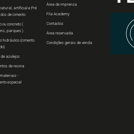
Área de imprensa
atural, artificial e Pré
Fila Academy
ados de cimento
Contactos
 ou concreto (
ns, parques )
Área reservada
 hidráulico (cimento
Condições gerais de venda
do)
 de azulejos
ntos de resina
materiais -
ento especial