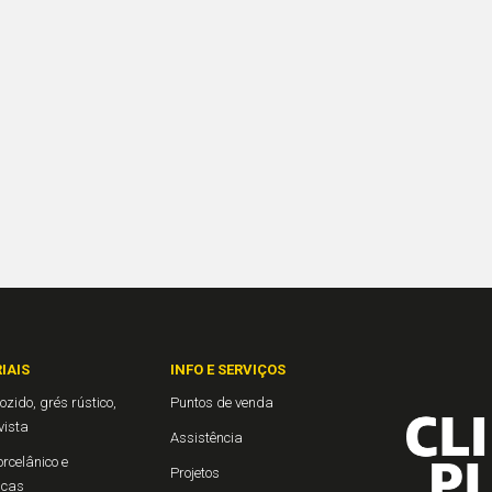
IAIS
INFO E SERVIÇOS
ozido, grés rústico,
Puntos de venda
 vista
Assistência
rcelânico e
Projetos
icas