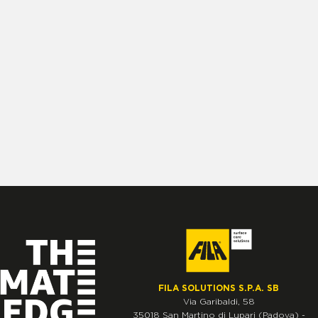
FILA SOLUTIONS S.P.A. SB
Via Garibaldi, 58
35018
San Martino di Lupari
(Padova)
-