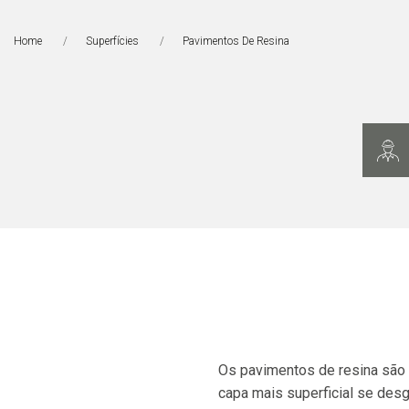
Home
Superfícies
Página Atual:
Pavimentos De Resina
Os pavimentos de resina são 
capa mais superficial se des