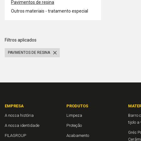
Pavimentos de resina
Outros materiais - tratamento especial
Filtros aplicados
PAVIMENTOS DE RESINA
EMPRESA
PRODUTOS
MATER
A nossa história
Limpeza
Barro c
tijolo a
A nossa identidade
Proteção
Grés Po
FILAGROUP
Acabamento
Cerâm