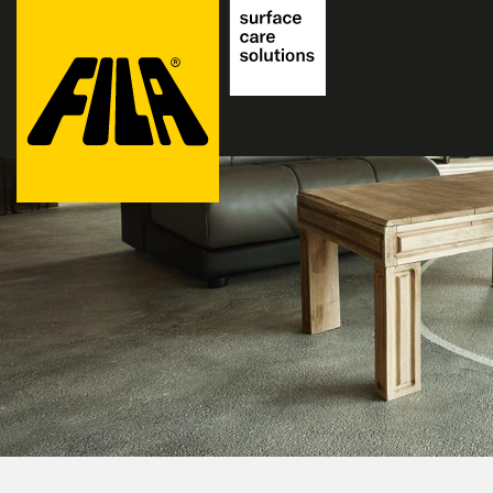
FILA
Solutions
S.p.A.
SB