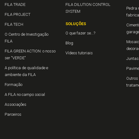
FILA TRADE
FILA DILUTION CONTROL
Pedra n
SYSTEM
FILA PROJECT
fabric
SOLUÇÕES
FILA TECH
Cimento
garage
O que fazer se...?
O Centro de Investigação
FILA
Mosaico
Blog
decora
FILA GREEN ACTION: o nosso
Vídeos tutoriais
ser "VERDE"
Juntas
A política de qualidade e
Pavime
ambiente da FILA
Outros 
Formação
tratam
A FILA no campo social
Associações
Parceiros