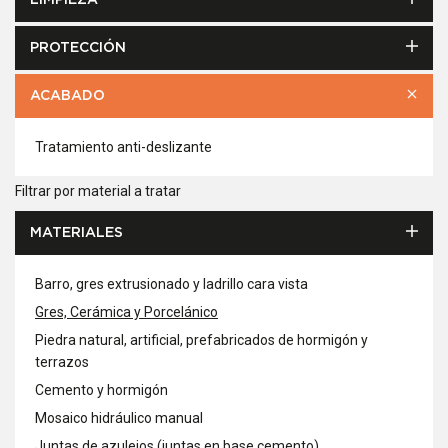
LIMPIEZA
PROTECCIÓN
ACABADO
Tratamiento anti-deslizante
Filtrar por material a tratar
MATERIALES
Barro, gres extrusionado y ladrillo cara vista
Gres, Cerámica y Porcelánico
Piedra natural, artificial, prefabricados de hormigón y
terrazos
Cemento y hormigón
Mosaico hidráulico manual
Juntas de azulejos (juntas en base cemento)