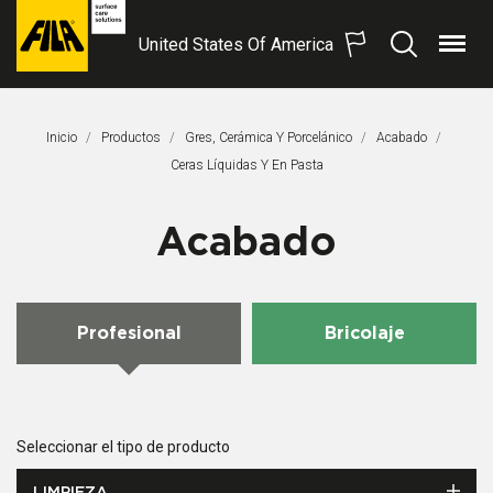
United States Of America
Menú
Buscar
FILA
Solutions
S.p.A.
Inicio
Productos
Gres, Cerámica Y Porcelánico
Acabado
SB
Página Actual:
Ceras Líquidas Y En Pasta
Acabado
Profesional
Bricolaje
Seleccionar el tipo de producto