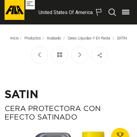
United States Of America
Menú
Buscar
FILA
Solutions
S.p.A.
Inicio
Productos
Acabado
Ceras Líquidas Y En Pasta
Página Actua
SATIN
SB
SATIN
CERA PROTECTORA CON
EFECTO SATINADO