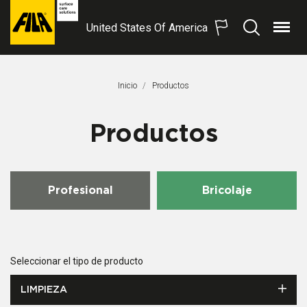
United States Of America
Menú
Buscar
FILA
Solutions
S.p.A.
Inicio
Productos
SB
Productos
Profesional
Bricolaje
Seleccionar el tipo de producto
LIMPIEZA