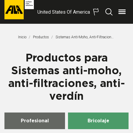
United States Of America
Menú
Buscar
FILA
Solutions
S.p.A.
Inicio
Productos
Sistemas Anti-Moho, Anti-Filtraciones, Anti-Verdín
SB
Productos para
Sistemas anti-moho,
anti-filtraciones, anti-
verdín
Profesional
Bricolaje