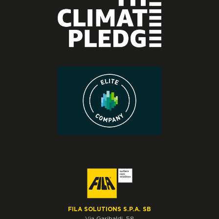
FILA SOLUTIONS S.P.A. SB
Via Garibaldi, 58