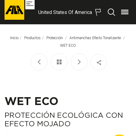
United States Of America
Menú
Buscar
FILA
Solutions
S.p.A.
Inicio
Productos
Protección
Antimanchas Efecto Tonalizante
SB
Página Actual:
WET ECO
WET ECO
PROTECCIÓN ECOLÓGICA CON
EFECTO MOJADO