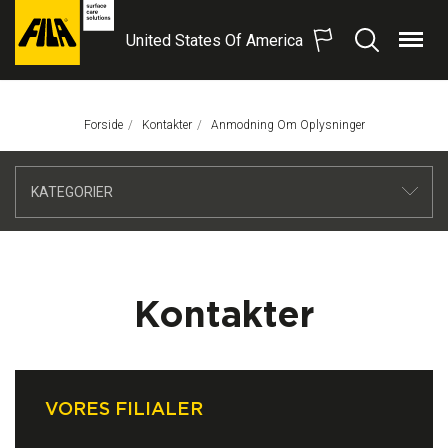
United States Of America
Menu
Søg
FILA
Solutions
S.p.A.
Forside
Kontakter
Aktuel Side:
Anmodning Om Oplysninger
SB
KATEGORIER
Kontakter
VORES FILIALER