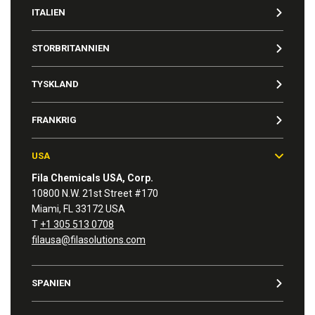
ITALIEN
STORBRITANNIEN
TYSKLAND
FRANKRIG
USA
Fila Chemicals USA, Corp.
10800 N.W. 21st Street #170
Miami, FL 33172 USA
T
+1 305 513 0708
filausa@filasolutions.com
SPANIEN