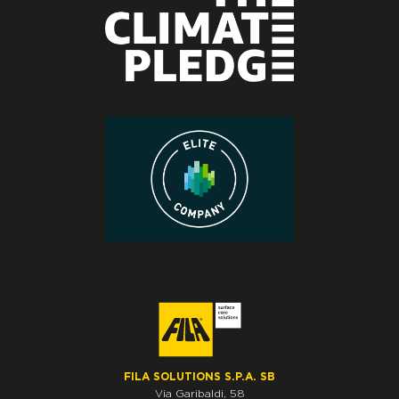
FILA SOLUTIONS S.P.A. SB
Via Garibaldi, 58