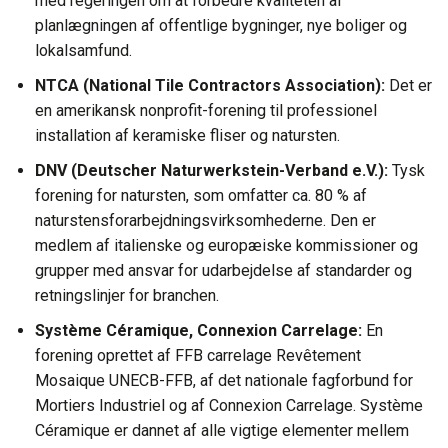
med regeringen om at forbedre kvaliteten af ​​
planlægningen af ​​offentlige bygninger, nye boliger og
lokalsamfund.
NTCA (National Tile Contractors Association):
Det er
en amerikansk nonprofit-forening til professionel
installation af keramiske fliser og natursten.
DNV (Deutscher Naturwerkstein-Verband e.V.):
Tysk
forening for natursten, som omfatter ca. 80 % af
naturstensforarbejdningsvirksomhederne. Den er
medlem af italienske og europæiske kommissioner og
grupper med ansvar for udarbejdelse af standarder og
retningslinjer for branchen.
Système Céramique, Connexion Carrelage:
En
forening oprettet af FFB carrelage Revêtement
Mosaique UNECB-FFB, af det nationale fagforbund for
Mortiers Industriel og af Connexion Carrelage. Système
Céramique er dannet af alle vigtige elementer mellem