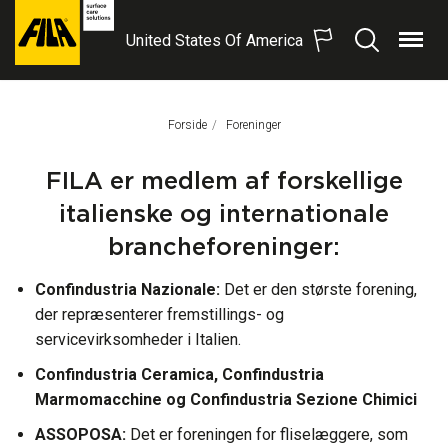
United States Of America
Menu
Søg
FILA
Solutions
S.p.A.
Forside
Aktuel Side:
Foreninger
SB
FILA er medlem af forskellige
italienske og internationale
brancheforeninger:
Confindustria Nazionale:
Det er den største forening,
der repræsenterer fremstillings- og
servicevirksomheder i Italien.
Confindustria Ceramica, Confindustria
Marmomacchine og Confindustria Sezione Chimici
ASSOPOSA:
Det er foreningen for fliselæggere, som