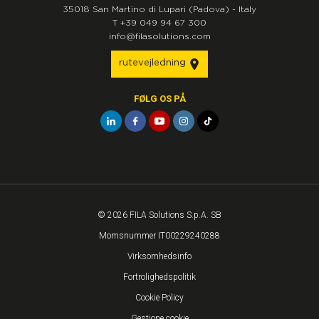
35018
San Martino di Lupari
(Padova)
-
Italy
T
+39 049 94 67 300
info@filasolutions.com
rutevejledning
FØLG OS PÅ
© 2026 FILA Solutions S.p.A. SB
Momsnummer IT00229240288
Virksomhedsinfo
Fortrolighedspolitik
Cookie Policy
Gestione cookie