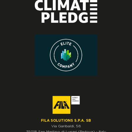
FILA SOLUTIONS S.P.A. SB
Via Garibaldi, 58
35018
San Martino di Lupari
(Padova)
-
Italy