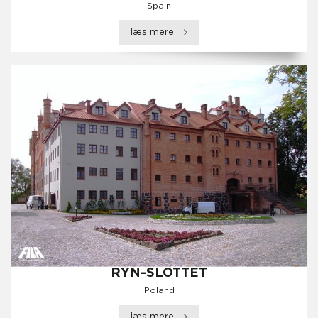
Spain
læs mere
RYN-SLOTTET
Poland
læs mere