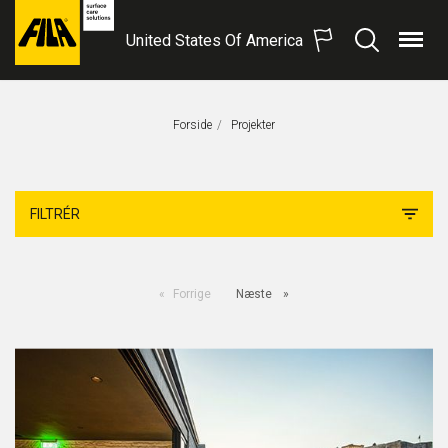
United States Of America
Menu
Søg
FILA
Solutions
S.p.A.
Forside
Aktuel Side:
Projekter
SB
FILTRÉR
Forrige
Næste