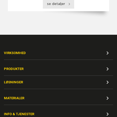
se detaljer
VIRKSOMHED
PRODUKTER
LØSNINGER
MATERIALER
INFO & TJENESTER