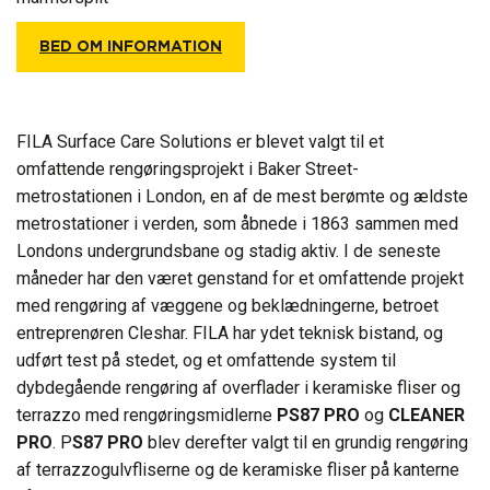
BED OM INFORMATION
FILA Surface Care Solutions er blevet valgt til et
omfattende rengøringsprojekt i Baker Street-
metrostationen i London, en af ​​de mest berømte og ældste
metrostationer i verden, som åbnede i 1863 sammen med
Londons undergrundsbane og stadig aktiv. I de seneste
måneder har den været genstand for et omfattende projekt
med rengøring af væggene og beklædningerne, betroet
entreprenøren Cleshar. FILA har ydet teknisk bistand, og
udført test på stedet, og et omfattende system til
dybdegående rengøring af overflader i keramiske fliser og
terrazzo med rengøringsmidlerne
PS87 PRO
og
CLEANER
PRO
. P
S87 PRO
blev derefter valgt til en grundig rengøring
af terrazzogulvfliserne og de keramiske fliser på kanterne