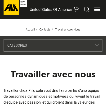
United States Of America
Menu
Recherche
FILA
Solutions
S.p.A.
Accueil
Contacts
Page Actuelle:
Travailler Avec Nous
SB
CATÉGORIES
Travailler avec nous
Travailler chez Fila, cela veut dire faire partie d'une équipe
de personnes dynamiques et motivées qui vivent le travail
d'équipe avec passion, et qui croient dans la valeur des