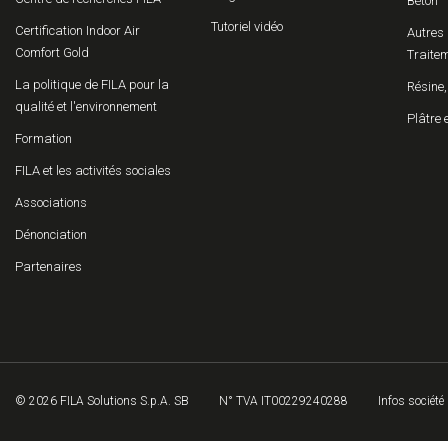
Béton
Tutoriel vidéo
Certification Indoor Air
Autres 
Comfort Gold
Traitem
La politique de FILA pour la
Résine,
qualité et l'environnement
Plâtre 
Formation
FILA et les activités sociales
Associations
Dénonciation
Partenaires
© 2026 FILA Solutions S.p.A. SB
N° TVA IT00229240288
Infos société