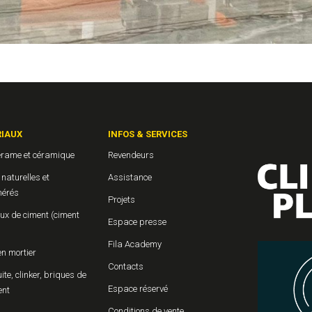
IAUX
INFOS & SERVICES
érame et céramique
Revendeurs
 naturelles et
Assistance
érés
Projets
ux de ciment (ciment
Espace presse
Fila Academy
en mortier
Contacts
uite, clinker, briques de
Espace réservé
ent
Conditions de vente