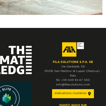
FILA SOLUTIONS S.P.A. SB
Via Garibaldi, 58
35018
San Martino di Lupari
(Padova)
-
Italy
Tél.
+39 049 94 67 300
info@filasolutions.com
indications routières
SUIVEZ-NOUS SUR