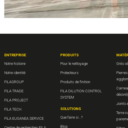
ENTREPRISE
PRODUITS
MATÉR
Notre histoire
Pour le nettoyage
Grés c
Notre identité
Protecteurs
Pierres
agglom
FILAGROUP
Produits de finition
Carrea
FILA TRADE
FILA DILUTION CONTROL
décoré)
SYSTEM
FILA PROJECT
Joints 
SOLUTIONS
FILA TECH
Terre c
Que faire si...?
FILA EUGANEA SERVICE
parem
Blog
Centre de recherches FILA