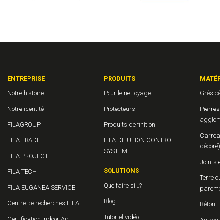
ENTREPRISE
PRODUITS
MATÉR
Notre histoire
Pour le nettoyage
Grés c
Notre identité
Protecteurs
Pierres
agglom
FILAGROUP
Produits de finition
Carrea
FILA TRADE
FILA DILUTION CONTROL
décoré)
SYSTEM
FILA PROJECT
Joints 
SOLUTIONS
FILA TECH
Terre c
Que faire si...?
FILA EUGANEA SERVICE
parem
Blog
Centre de recherches FILA
Béton
Tutoriel vidéo
Certification Indoor Air
Autres 