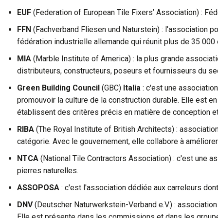
EUF
(Federation of European Tile Fixers’ Association) : F
FFN
(Fachverband Fliesen und Naturstein) : l'association po
fédération industrielle allemande qui réunit plus de 35 000
MIA
(Marble Institute of America) : la plus grande associ
distributeurs, constructeurs, poseurs et fournisseurs du se
Green Building Council
(GBC)
Italia
: c'est une associatio
promouvoir la culture de la construction durable. Elle est
établissent des critères précis en matière de conception et
RIBA
(The Royal Institute of British Architects) : associati
catégorie. Avec le gouvernement, elle collabore à améliore
NTCA
(National Tile Contractors Association) : c'est une a
pierres naturelles.
ASSOPOSA
: c'est l'association dédiée aux carreleurs don
DNV
(Deutscher Naturwerkstein-Verband e.V.) : association a
Elle est présente dans les commissions et dans les groupes