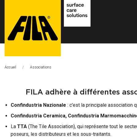
FILA
Solutions
Accueil
Page Actuelle:
Associations
S.p.A.
SB
​FILA adhère à différentes ass
Confindustria Nazionale
: c'est la principale association 
Confindustria Ceramica, Confindustria Marmomacchine
La
TTA
(The Tile Association), qui représente tout le secte
poseurs, les distributeurs et les sous-traitants.