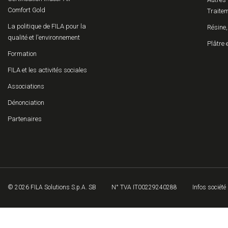
Comfort Gold
Traitem
La politique de FILA pour la
Résine,
qualité et l'environnement
Plâtre 
Formation
FILA et les activités sociales
Associations
Dénonciation
Partenaires
© 2026 FILA Solutions S.p.A. SB
N° TVA IT00229240288
Infos société