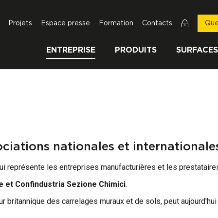
Projets
Espace presse
Formation
Contacts
Que
ENTREPRISE
PRODUITS
SURFACES
ociations nationales et internationales
qui représente les entreprises manufacturières et les prestataires
 et Confindustria Sezione Chimici
.
ur britannique des carrelages muraux et de sols, peut aujourd'hui