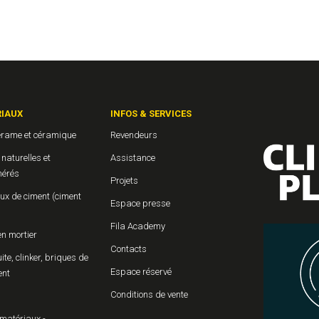
IAUX
INFOS & SERVICES
érame et céramique
Revendeurs
 naturelles et
Assistance
érés
Projets
ux de ciment (ciment
Espace presse
Fila Academy
en mortier
Contacts
uite, clinker, briques de
Espace réservé
ent
Conditions de vente
matériaux -