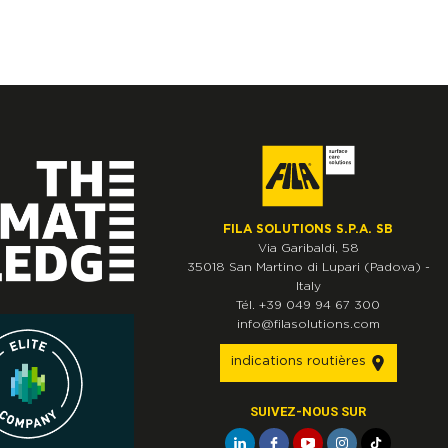
FILA SOLUTIONS S.P.A. SB
Via Garibaldi, 58
35018
San Martino di Lupari
(Padova)
-
Italy
Tél.
+39 049 94 67 300
info@filasolutions.com
indications routières
SUIVEZ-NOUS SUR