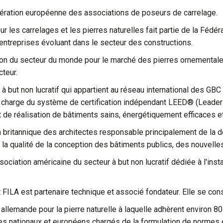
édération européenne des associations de poseurs de carrelage.
ur les carrelages et les pierres naturelles fait partie de la Fédé
 entreprises évoluant dans le secteur des constructions.
ation du secteur du monde pour le marché des pierres ornemental
cteur.
n à but non lucratif qui appartient au réseau international des G
 en charge du système de certification indépendant LEED® (Leade
 de réalisation de bâtiments sains, énergétiquement efficaces et
on britannique des architectes responsable principalement de la d
r la qualité de la conception des bâtiments publics, des nouvell
ssociation américaine du secteur à but non lucratif dédiée à l'ins
t FILA est partenaire technique et associé fondateur. Elle se con
llemande pour la pierre naturelle à laquelle adhèrent environ 80
 nationaux et européens chargés de la formulation de normes et 