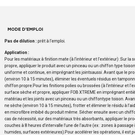
MODE D’EMPLOI
Pas de dilution :
prêt à l'emploi.
Application :
Pour les matériaux à finition mate (à l'intérieur et l'extérieur) :Sur la
propre, appliquer le produit avec un pinceau ou un chiffon type tois
uniforme et continue, en imprégnant les jointsaussi. Avant que le pr
(environ 10 à 15 minutes), éliminer les éventuels résidus en tampon
chiffon propre.Pour les finitions polies ou brossées (à l'intérieur et l'ex
surface sèche et propre, appliquer FOB XTREME en imprégnant enti
matériau et les joints avec un pinceau ou un chiffontype toison. Avan
ne sèche (environ 10 à 15 minutes), frotter et éliminer le résidu à l’ai
en microfibre imbibé du produit même. Sécher ensuite avec un chiff
cas de nécessité, sur des matériaux très absorbants, appliquer le pro
couches à 8 heures d’intervalle l’une de l'autre (ex : zones à passage
humides, surfaces extérieures).Pour accélérer les opérations, il est po