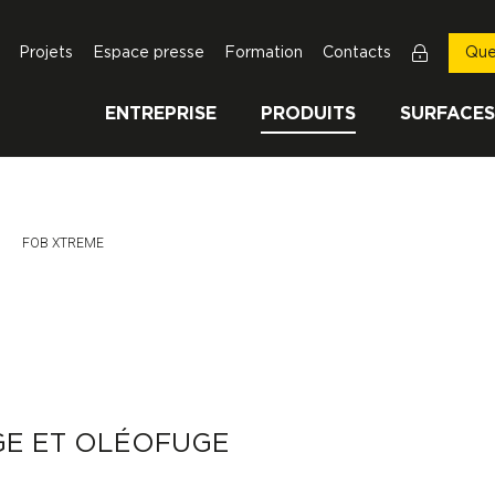
Projets
Espace presse
Formation
Contacts
Que
ENTREPRISE
PRODUITS
SURFACES
Page Actuelle:
FOB XTREME
E ET OLÉOFUGE