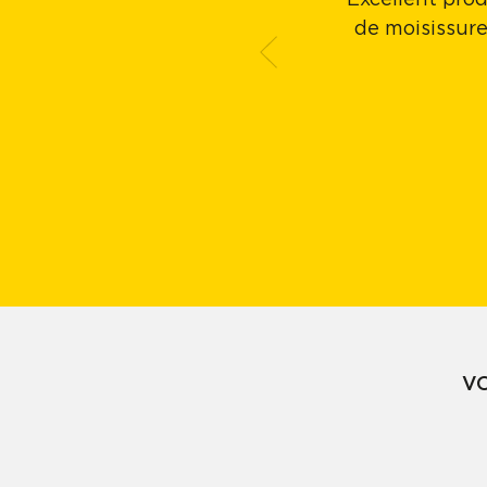
Excellent prod
de moisissure
V