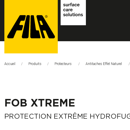
FILA
Solutions
Accueil
Produits
Protecteurs
Antitaches Effet Naturel
S.p.A.
SB
FOB XTREME
PROTECTION EXTRÊME HYDROFUG