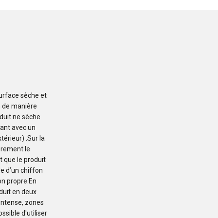
 surface sèche et
on de manière
oduit ne sèche
nant avec un
térieur) :Sur la
èrement le
t que le produit
de d’un chiffon
on propre.En
duit en deux
 intense, zones
ssible d'utiliser