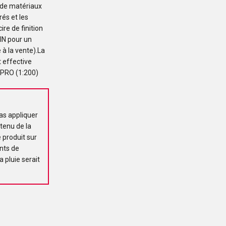
s de matériaux
rés et les
ire de finition
TIN pour un
 à la vente).La
t effective
 PRO (1:200)
as appliquer
tenu de la
 produit sur
ents de
a pluie serait