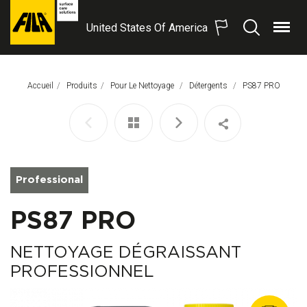
United States Of America
Menu
Recherche
FILA
Solutions
S.p.A.
Accueil
Produits
Pour Le Nettoyage
Détergents
Page Actuelle:
PS87 PRO
SB
Professional
PS87 PRO
NETTOYAGE DÉGRAISSANT
PROFESSIONNEL