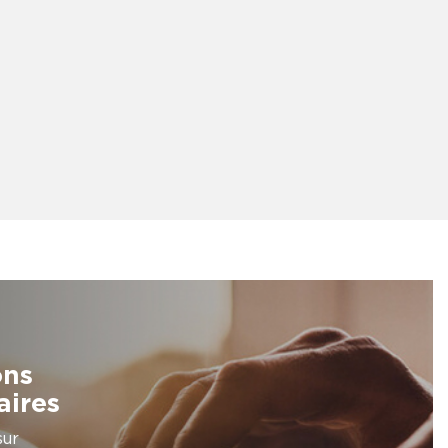
ons
aires
sur