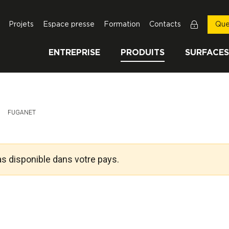
Projets
Espace presse
Formation
Contacts
Que
ENTREPRISE
PRODUITS
SURFACES
Page Actuelle:
FUGANET
as disponible dans votre pays.