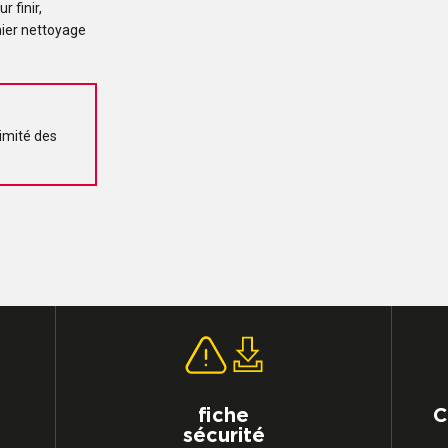
 finir,
emier nettoyage
ximité des
fiche
C
sécurité