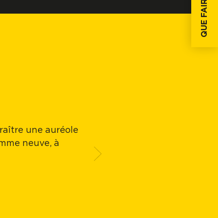
QUE FAIRE SI...
araître une auréole
Grande facilité d'
comme neuve, à