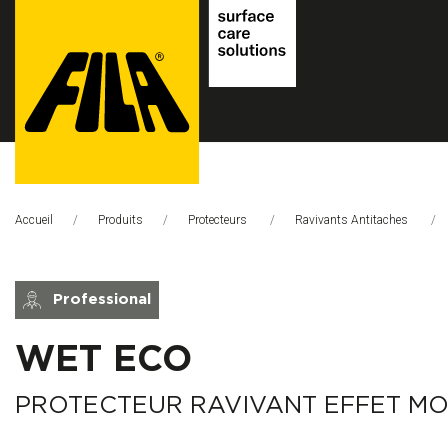
FILA
Solutions
Accueil
Produits
Protecteurs
Ravivants Antitaches
S.p.A.
SB
Professional
WET ECO
PROTECTEUR RAVIVANT EFFET MO