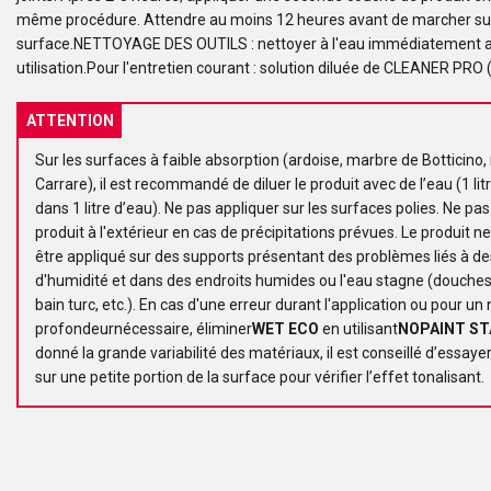
même procédure. Attendre au moins 12 heures avant de marcher sur
surface.NETTOYAGE DES OUTILS : nettoyer à l'eau immédiatement 
utilisation.Pour l'entretien courant : solution diluée de CLEANER PRO 
ATTENTION
Sur les surfaces à faible absorption (ardoise, marbre de Botticino
Carrare), il est recommandé de diluer le produit avec de l’eau (1 lit
dans 1 litre d’eau). Ne pas appliquer sur les surfaces polies. Ne pas
produit à l'extérieur en cas de précipitations prévues. Le produit n
être appliqué sur des supports présentant des problèmes liés à 
d'humidité et dans des endroits humides ou l'eau stagne (douches
bain turc, etc.). En cas d'une erreur durant l'application ou pour u
profondeurnécessaire, éliminer
WET ECO
en utilisant
NOPAINT ST
donné la grande variabilité des matériaux, il est conseillé d’essayer
sur une petite portion de la surface pour vérifier l’effet tonalisant.