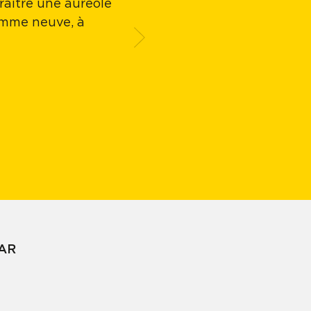
araître une auréole
Grande facilité d'
comme neuve, à
AR