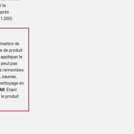
 la
après
(1:200)
, marbre de
re de produit
 appliquer le
e peut pas
des remontées
, saunas,
n nettoyage en
AR
. Étant
 le produit