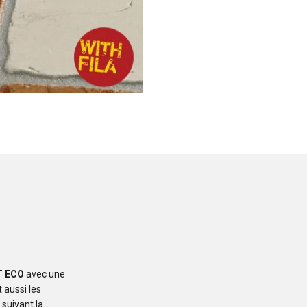
T ECO
avec une
 aussi les
 suivant la