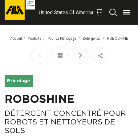
United States Of America
Menu
Recherche
FILA
Solutions
S.p.A.
Accueil
Produits
Pour Le Nettoyage
Détergents
Page Actuelle:
ROBOSHINE
SB
Bricolage
ROBOSHINE
DÉTERGENT CONCENTRÉ POUR
ROBOTS ET NETTOYEURS DE
SOLS