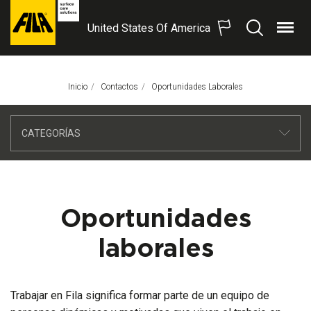
United States Of America
Menú
Buscar
FILA
Solutions
S.p.A.
Inicio
Contactos
Página Actual:
Oportunidades Laborales
SB
CATEGORÍAS
Oportunidades
laborales
Trabajar en Fila significa formar parte de un equipo de