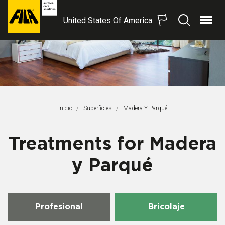
United States Of America
Menú
Buscar
FILA
Solutions
S.p.A.
SB
Inicio
Superficies
Página Actual:
Madera Y Parqué
Treatments for Madera
y Parqué
Profesional
Bricolaje