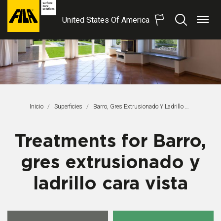
United States Of America
Menú
Buscar
FILA
Solutions
S.p.A.
SB
Inicio
Superficies
Página Actual:
Barro, Gres Extrusionado Y Ladrillo Cara Vista
Treatments for Barro,
gres extrusionado y
ladrillo cara vista