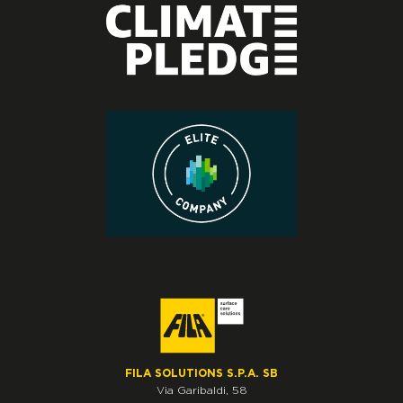
FILA SOLUTIONS S.P.A. SB
Via Garibaldi, 58