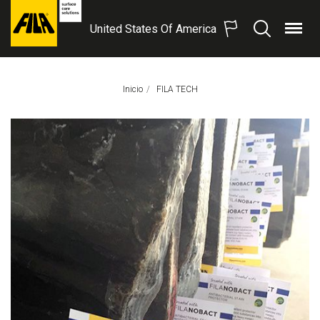
United States Of America
Menú
Buscar
FILA
Solutions
S.p.A.
Inicio
Página Actual:
FILA TECH
SB