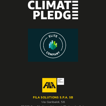
FILA SOLUTIONS S.P.A. SB
Via Garibaldi, 58