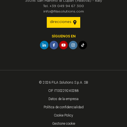
35018
San Martino di Lupari
(Padova)
-
Italy
Tel.
+39 049 94 67 300
info@filasolutions.com
direcciones
SÍGUENOS EN
© 2026 FILA Solutions S.p.A. SB
CIF IT00229240288
Datos de la empresa
Política de confidencialidad
Cookie Policy
Gestione cookie