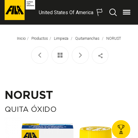
United States Of America
Menú
Buscar
FILA
Solutions
S.p.A.
Inicio
Productos
Limpieza
Quitamanchas
Página Actual:
NORUST
SB
NORUST
QUITA ÓXIDO