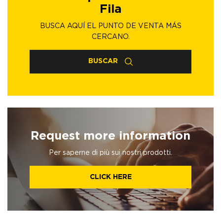
Fila
BUSCA AQUÍ EL PUNTO DE VENTA MÁS
CERCANO.
BUSCAR
Request more information
Per saperne di più sui nostri prodotti.
CLICK HERE