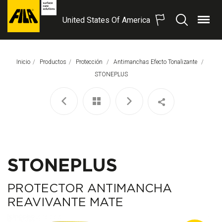
United States Of America
Menú
Buscar
FILA
Solutions
S.p.A.
Inicio
Productos
Protección
Antimanchas Efecto Tonalizante
SB
Página Actual:
STONEPLUS
STONEPLUS
PROTECTOR ANTIMANCHA
REAVIVANTE MATE