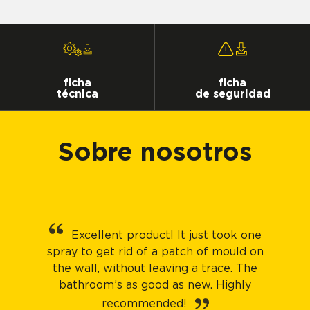
ficha
ficha
técnica
de seguridad
Sobre nosotros
Excellent product! It just took one
spray to get rid of a patch of mould on
the wall, without leaving a trace. The
bathroom’s as good as new. Highly
recommended!