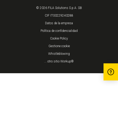
© 2026 FILA Solutions S.p.A. SB
CIF IT00229240288
Datos de la empresa
Política de confidencialidad
Cookie Policy
Gestione cookie
Whistleblowing
... otro sitio Workup®
Informativa sulla raccolta