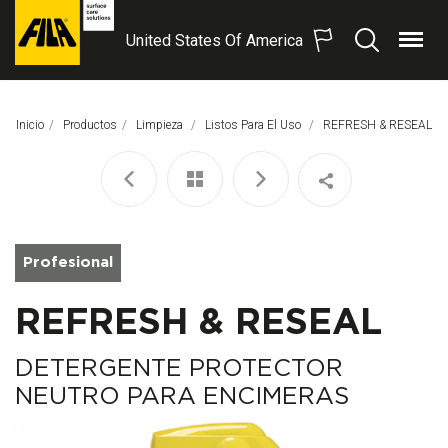
United States Of America
Menú
Buscar
FILA
Solutions
S.p.A.
Inicio
Productos
Limpieza
Listos Para El Uso
Página Actual:
REFRESH & RESEAL
SB
Profesional
REFRESH & RESEAL
DETERGENTE PROTECTOR
NEUTRO PARA ENCIMERAS