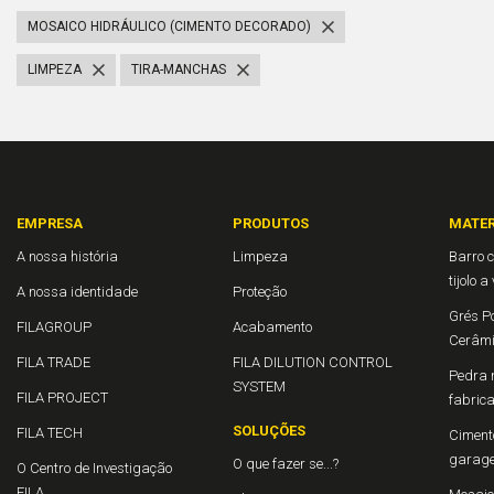
MOSAICO HIDRÁULICO (CIMENTO DECORADO)
LIMPEZA
TIRA-MANCHAS
EMPRESA
PRODUTOS
MATER
A nossa história
Limpeza
Barro c
tijolo a
A nossa identidade
Proteção
Grés Po
FILAGROUP
Acabamento
Cerâm
FILA TRADE
FILA DILUTION CONTROL
Pedra n
SYSTEM
FILA PROJECT
fabric
SOLUÇÕES
FILA TECH
Cimento
garage
O que fazer se...?
O Centro de Investigação
FILA