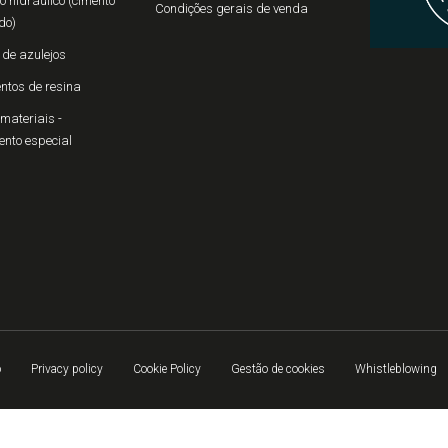
 hidráulico (cimento
Condições gerais de venda
do)
 de azulejos
ntos de resina
materiais -
ento especial
o
Privacy policy
Cookie Policy
Gestão de cookies
Whistleblowing