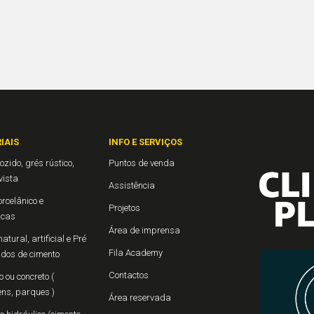
IAIS
INFO E SERVIÇOS
ozido, grés rústico,
Puntos de venda
 vista
Assistência
rcelânico e
Projetos
icas
Área de imprensa
atural, artificial e Pré
Fila Academy
ados de cimento
Contactos
 ou concreto (
ns, parques )
Área reservada