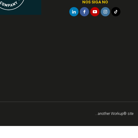
NOS SIGA NO
...another Workup® site