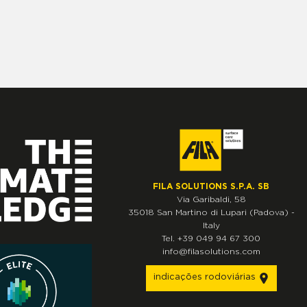
FILA SOLUTIONS S.P.A. SB
Via Garibaldi, 58
35018
San Martino di Lupari
(Padova)
-
Italy
Tel.
+39 049 94 67 300
info@filasolutions.com
indicações rodoviárias