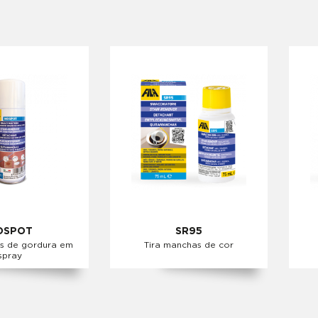
OSPOT
SR95
as de gordura em
Tira manchas de cor
spray