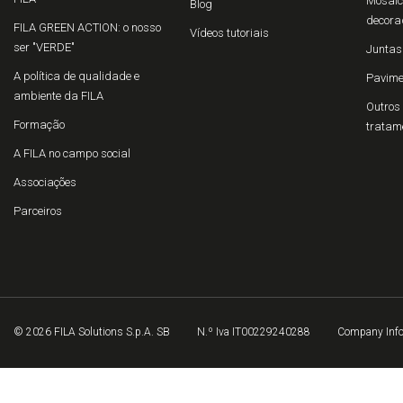
Mosaico
Blog
decora
FILA GREEN ACTION: o nosso
Vídeos tutoriais
ser "VERDE"
Juntas
A política de qualidade e
Pavime
ambiente da FILA
Outros 
Formação
tratam
A FILA no campo social
Associações
Parceiros
© 2026 FILA Solutions S.p.A. SB
N.º Iva IT00229240288
Company Inf