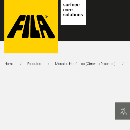
FILA
Solutions
Home
Produtos
Mosaico Hidráulico (cimento Decorado)
S.p.A.
SB