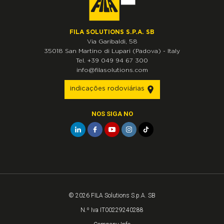
FILA SOLUTIONS S.P.A. SB
Via Garibaldi, 58
35018
San Martino di Lupari
(Padova)
-
Italy
Tel.
+39 049 94 67 300
info@filasolutions.com
indicações rodoviárias
NOS SIGA NO
© 2026 FILA Solutions S.p.A. SB
N.º Iva IT00229240288