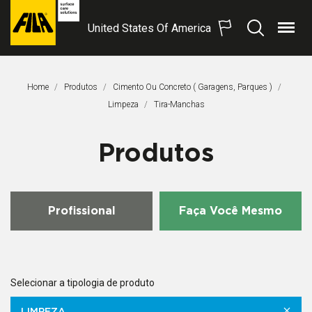
United States Of America
Menu
Procurar
FILA
Solutions
S.p.A.
Home
Produtos
Cimento Ou Concreto ( Garagens, Parques )
SB
Limpeza
Página Atual:
Tira-Manchas
Produtos
Profissional
Faça Você Mesmo
Selecionar a tipologia de produto